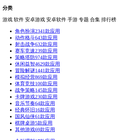
分类
游戏
软件
安卓游戏
安卓软件
手游
专题
合集
排行榜
角色扮演
2341款应用
动作格斗
643款应用
射击战争
632款应用
赛车竞速
239款应用
策略塔防
974款应用
休闲益智
4629款应用
冒险解谜
1441款应用
模拟经营
869款应用
体育竞技
100款应用
战争策略
145款应用
卡牌游戏
230款应用
音乐节奏
64款应用
经典怀旧
16款应用
国风仙侠
61款应用
棋牌桌游
5款应用
其他游戏
69款应用