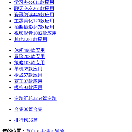
学习办公
611款应用
聊天交友
261款应用
资讯阅读
446款应用
主题美化
120款应用
拍照摄影
147款应用
视频影音
1082款应用
其他
1281款应用
休闲
490款应用
冒险
208款应用
策略
103款应用
单机
35款应用
枪战
57款应用
赛车
37款应用
模拟
93款应用
专题汇总
3254篇专题
合集
36篇合集
排行榜
36篇
您的位置：
首页
>
手游
> 冒险