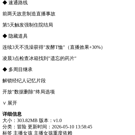
◆ ​​速通路线​​
前两天故意制造直播事故
第5天触发强制住院结局
◆ ​​隐藏道具​​
连续3天不洗澡获得"发酵T恤"（直播效果+30%）
凌晨3点检查冰箱找到"遗忘的药片"
◆ ​​多周目继承​​
解锁经纪人记忆片段
开放"数据删除"终局选项
∨ 展开
详细信息
大小：303.82MB
版本：v1.0
分类：冒险
更新时间：2026-05-10 13:58:45
标签
主播女孩
主播女孩重度依赖