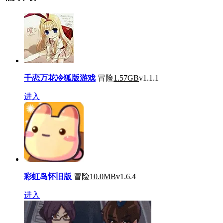
千恋万花冷狐版游戏
冒险
1.57GB
v1.1.1
进入
彩虹岛怀旧版
冒险
10.0MB
v1.6.4
进入