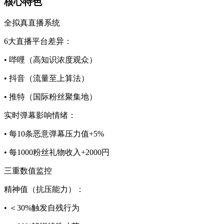
​​核心特色​​
​​全拟真直播系统​​
6大直播平台差异：
• 哔哩（高知识浓度观众）
• 抖音（流量至上算法）
• 推特（国际粉丝聚集地）
实时弹幕影响情绪：
• 每10条恶意弹幕压力值+5%
• 每1000粉丝礼物收入+2000円
​​三重数值监控​​
精神值（抗压能力）：
• ＜30%触发自残行为