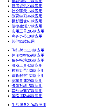
金融理财
17款应用
新闻资讯
23款应用
社交聊天
15款应用
教育学习
46款应用
摄影图像
61款应用
便捷生活
77款应用
实用工具
285款应用
商务办公
10款应用
其他
95款应用
飞行射击
114款应用
休闲益智
659款应用
角色扮演
205款应用
游戏工具
42款应用
模拟经营
136款应用
冒险解谜
132款应用
赛车竞速
29款应用
卡牌对战
15款应用
其他游戏
37款应用
策略塔防
46款应用
生活服务
2194款应用