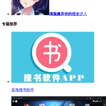
满脸嫌弃你的侄女
进入
专题推荐
蓝海搜书软件