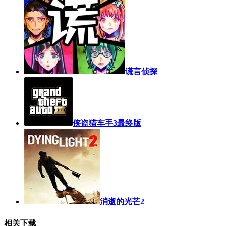
谎言侦探
侠盗猎车手3最终版
消逝的光芒2
相关下载