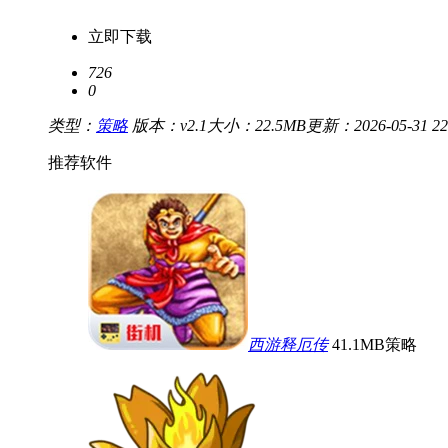
立即下载
726
0
类型：
策略
版本：v2.1
大小：22.5MB
更新：2026-05-31 22
推荐软件
西游释厄传
41.1MB
策略