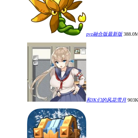
pvz融合版最新版
388.0
和JK们的风花雪月
903