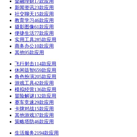
金融理财
17款应用
新闻资讯
23款应用
社交聊天
15款应用
教育学习
46款应用
摄影图像
61款应用
便捷生活
77款应用
实用工具
285款应用
商务办公
10款应用
其他
95款应用
飞行射击
114款应用
休闲益智
659款应用
角色扮演
205款应用
游戏工具
42款应用
模拟经营
136款应用
冒险解谜
132款应用
赛车竞速
29款应用
卡牌对战
15款应用
其他游戏
37款应用
策略塔防
46款应用
生活服务
2194款应用