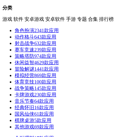
分类
游戏
软件
安卓游戏
安卓软件
手游
专题
合集
排行榜
角色扮演
2341款应用
动作格斗
643款应用
射击战争
632款应用
赛车竞速
239款应用
策略塔防
974款应用
休闲益智
4629款应用
冒险解谜
1441款应用
模拟经营
869款应用
体育竞技
100款应用
战争策略
145款应用
卡牌游戏
230款应用
音乐节奏
64款应用
经典怀旧
16款应用
国风仙侠
61款应用
棋牌桌游
5款应用
其他游戏
69款应用