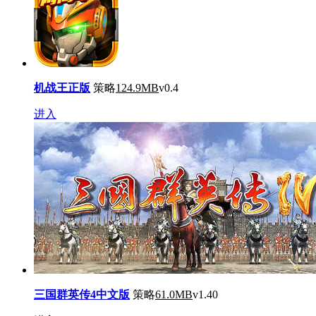
机战王正版
策略
124.9MB
v0.4
进入
三国群英传4中文版
策略
61.0MB
v1.40