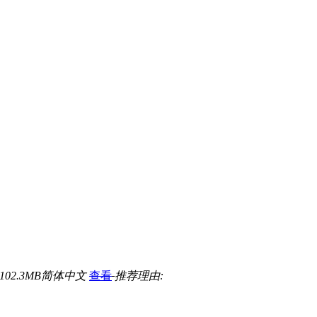
102.3MB
简体中文
查看
推荐理由: