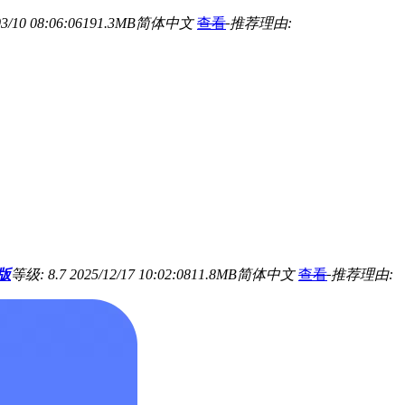
3/10 08:06:06
191.3MB
简体中文
查看
推荐理由:
版
等级:
8.7
2025/12/17 10:02:08
11.8MB
简体中文
查看
推荐理由: