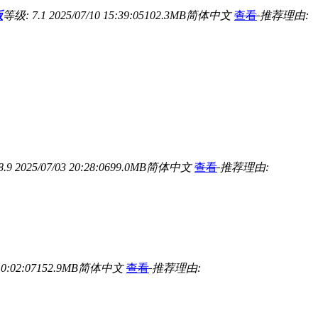
版
等级:
7.1
2025/07/10 15:39:05
102.3MB
简体中文
查看
推荐理由:
8.9
2025/07/03 20:28:06
99.0MB
简体中文
查看
推荐理由:
10:02:07
152.9MB
简体中文
查看
推荐理由: