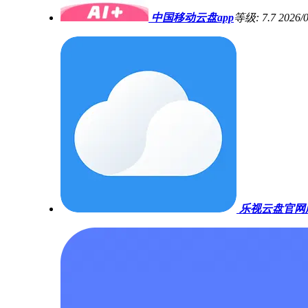
中国移动云盘app
等级:
7.7
2026/0
乐视云盘官网