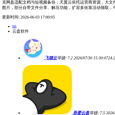
克网盘适配文档与短视频备份；天翼云依托运营商资源，大文
图片，部分自带文件分享、解压功能，扩容多依靠活动领取，
更新时间: 2026-06-03 17:00:05
hh
云盘软件
飞猫云
等级:
7.2
2026/07/30 15:30:07
24.
吾爱云盘
等级:
7.5
2026