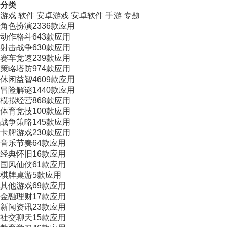
分类
游戏
软件
安卓游戏
安卓软件
手游
专题
角色扮演
2336款应用
动作格斗
643款应用
射击战争
630款应用
赛车竞速
239款应用
策略塔防
974款应用
休闲益智
4609款应用
冒险解谜
1440款应用
模拟经营
868款应用
体育竞技
100款应用
战争策略
145款应用
卡牌游戏
230款应用
音乐节奏
64款应用
经典怀旧
16款应用
国风仙侠
61款应用
棋牌桌游
5款应用
其他游戏
69款应用
金融理财
17款应用
新闻资讯
23款应用
社交聊天
15款应用