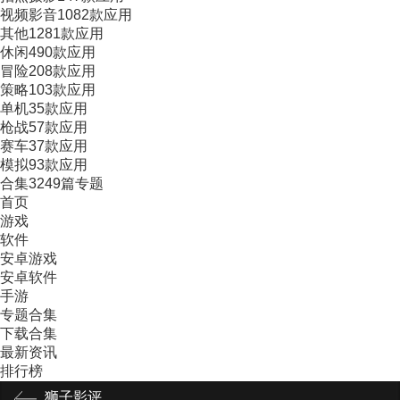
视频影音
1082款应用
其他
1281款应用
休闲
490款应用
冒险
208款应用
策略
103款应用
单机
35款应用
枪战
57款应用
赛车
37款应用
模拟
93款应用
合集
3249篇专题
首页
游戏
软件
安卓游戏
安卓软件
手游
专题合集
下载合集
最新资讯
排行榜
狮子影评