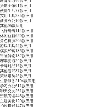
教育学习
46款应用
摄影图像
61款应用
便捷生活
77款应用
实用工具
285款应用
商务办公
10款应用
其他
95款应用
飞行射击
114款应用
休闲益智
659款应用
角色扮演
205款应用
游戏工具
42款应用
模拟经营
136款应用
冒险解谜
132款应用
赛车竞速
29款应用
卡牌对战
15款应用
其他游戏
37款应用
策略塔防
46款应用
生活服务
2194款应用
学习办公
611款应用
聊天交友
261款应用
资讯阅读
446款应用
主题美化
120款应用
拍照摄影
147款应用