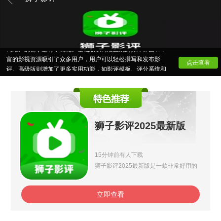
狮子影评版本大全为电影爱好者和专业影评人提供了一个
全面且功能丰富的影视评论平台。从最初的基础版到如今的高
级版、专业版以及社区互动版等多个版本，每个版本都针对不
同用户的需求进行了优化。基础版以简洁直观的操作界面和丰
富的影视资源吸引了众多用户，用户可以轻松撰写和发布影
点击查看
评。高级版则增加了更多实用功能，如影评模板、评分系统和
多平台同步，帮助用户更高效地进行影评创作。
狮子影评2025最新版
15分钟前有人下载
狮子影评2025最新版是一款非常好用的
免费在线影视追剧神器，支持超多的功能
让大家在这里免费进行追剧，并且每天都
会随时更新最新的影视资源，随时随地流
畅观看，还可以直接一键免费投屏到电视
立即查看
观看，有需要的话就快来下载试试吧。