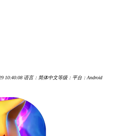
 10:40:08
语言：简体中文
等级：
平台：Android