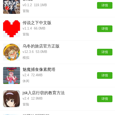
v0.1.2
119.1MB
详情
冒险
传说之下中文版
v1.1.4
66.0MB
详情
冒险
乌冬的旅店官方正版
v12.3.6
53.0MB
详情
模拟
魅魔捕食像素爬塔
v2.4
72.4MB
详情
休闲
jsk入店行窃的教育方法
v2.4
12.9MB
详情
冒险