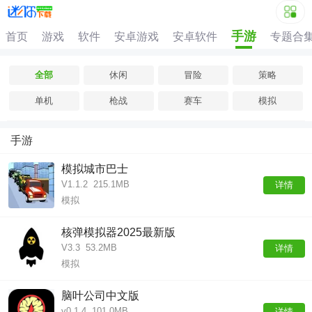
手游
首页
游戏
软件
安卓游戏
安卓软件
专题合
全部
休闲
冒险
策略
单机
枪战
赛车
模拟
手游
模拟城市巴士
V1.1.2
215.1MB
详情
模拟
核弹模拟器2025最新版
V3.3
53.2MB
详情
模拟
脑叶公司中文版
v0.1.4
101.0MB
详情