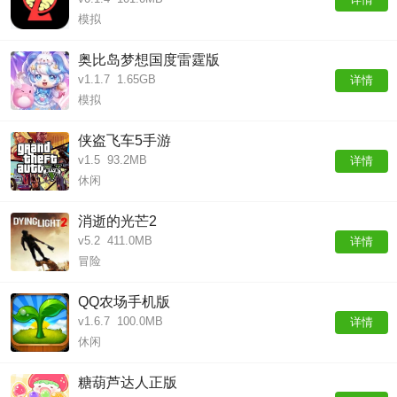
模拟
奥比岛梦想国度雷霆版
v1.1.7
1.65GB
详情
模拟
侠盗飞车5手游
v1.5
93.2MB
详情
休闲
消逝的光芒2
v5.2
411.0MB
详情
冒险
QQ农场手机版
v1.6.7
100.0MB
详情
休闲
糖葫芦达人正版