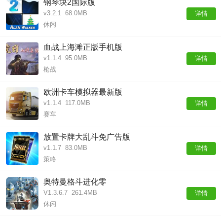
钢琴块2国际版
v3.2.1
68.0MB
详情
休闲
血战上海滩正版手机版
v1.1.4
95.0MB
详情
枪战
欧洲卡车模拟器最新版
v1.1.4
117.0MB
详情
赛车
放置卡牌大乱斗免广告版
v1.1.7
83.0MB
详情
策略
奥特曼格斗进化零
V1.3.6.7
261.4MB
详情
休闲