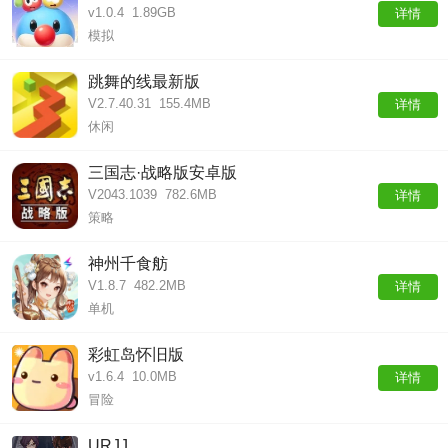
v1.0.4
1.89GB
详情
模拟
跳舞的线最新版
V2.7.40.31
155.4MB
详情
休闲
三国志·战略版安卓版
V2043.1039
782.6MB
详情
策略
神州千食舫
V1.8.7
482.2MB
详情
单机
彩虹岛怀旧版
v1.6.4
10.0MB
详情
冒险
URJJ