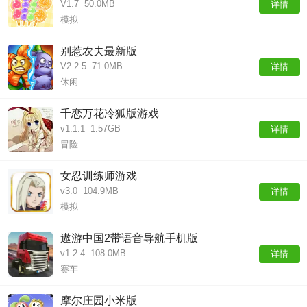
V1.7
50.0MB
详情
模拟
别惹农夫最新版
V2.2.5
71.0MB
详情
休闲
千恋万花冷狐版游戏
v1.1.1
1.57GB
详情
冒险
女忍训练师游戏
v3.0
104.9MB
详情
模拟
遨游中国2带语音导航手机版
v1.2.4
108.0MB
详情
赛车
摩尔庄园小米版