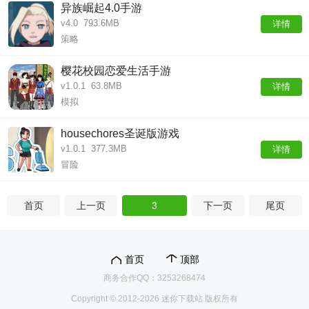
异族崛起4.0手游
v4.0
793.6MB
详情
策略
樱花校园恋爱生活手游
v1.0.1
63.8MB
详情
模拟
housechores圣诞版游戏
v1.0.1
377.3MB
详情
冒险
首页
上一页
3
下一页
尾页
首页
顶部
商务合作QQ：3253268474
Copyright © 2012-2026 迷你下载站 版权所有