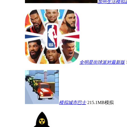
加州生活模拟
全明星街球派对最新版
模拟城市巴士
215.1MB
模拟