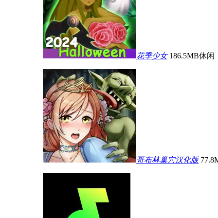
花季少女
186.5MB
休闲
哥布林巢穴汉化版
77.8