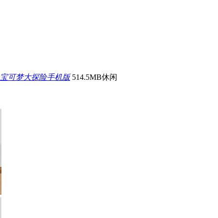
宝可梦大探险手机版
514.5MB
休闲