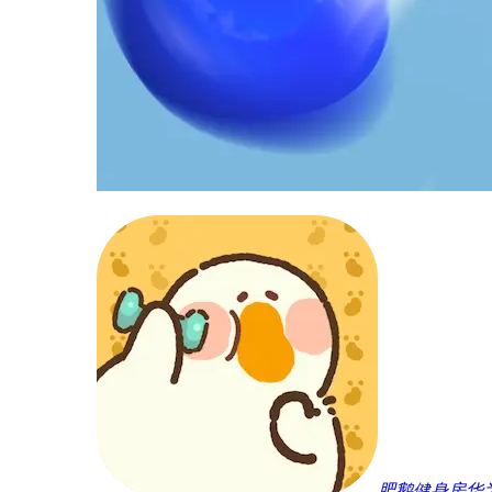
肥鹅健身房华