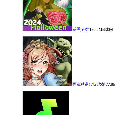
花季少女
186.5MB
休闲
哥布林巢穴汉化版
77.8