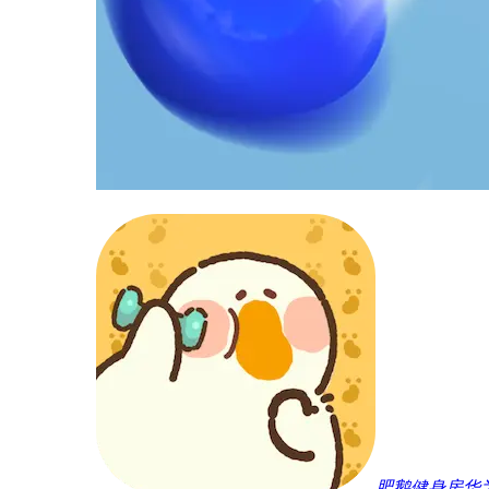
肥鹅健身房华