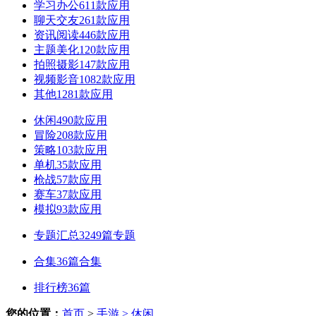
学习办公
611款应用
聊天交友
261款应用
资讯阅读
446款应用
主题美化
120款应用
拍照摄影
147款应用
视频影音
1082款应用
其他
1281款应用
休闲
490款应用
冒险
208款应用
策略
103款应用
单机
35款应用
枪战
57款应用
赛车
37款应用
模拟
93款应用
专题汇总
3249篇专题
合集
36篇合集
排行榜
36篇
您的位置：
首页
>
手游
> 休闲