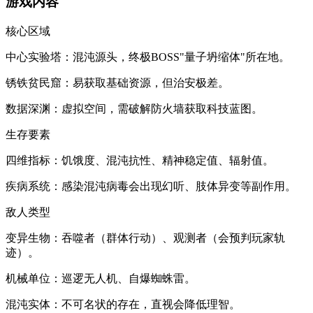
​​游戏内容​​
​​核心区域​​
​​中心实验塔​​：混沌源头，终极BOSS"量子坍缩体"所在地。
​​锈铁贫民窟​​：易获取基础资源，但治安极差。
​​数据深渊​​：虚拟空间，需破解防火墙获取科技蓝图。
​​生存要素​​
​​四维指标​​：饥饿度、混沌抗性、精神稳定值、辐射值。
​​疾病系统​​：感染混沌病毒会出现幻听、肢体异变等副作用。
​​敌人类型​​
​​变异生物​​：吞噬者（群体行动）、观测者（会预判玩家轨
迹）。
​​机械单位​​：巡逻无人机、自爆蜘蛛雷。
​​混沌实体​​：不可名状的存在，直视会降低理智。