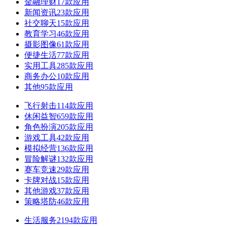
金融理财
17款应用
新闻资讯
23款应用
社交聊天
15款应用
教育学习
46款应用
摄影图像
61款应用
便捷生活
77款应用
实用工具
285款应用
商务办公
10款应用
其他
95款应用
飞行射击
114款应用
休闲益智
659款应用
角色扮演
205款应用
游戏工具
42款应用
模拟经营
136款应用
冒险解谜
132款应用
赛车竞速
29款应用
卡牌对战
15款应用
其他游戏
37款应用
策略塔防
46款应用
生活服务
2194款应用