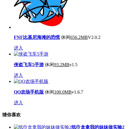
FNF比基尼海滩的恐慌
休闲
656.2MB
V2.0.2
进入
侠盗飞车5手游
休闲
93.2MB
v1.5
进入
QQ农场手机版
休闲
100.0MB
v1.6.7
进入
猜你喜欢
纸巾盒拿我的妹妹做实验2