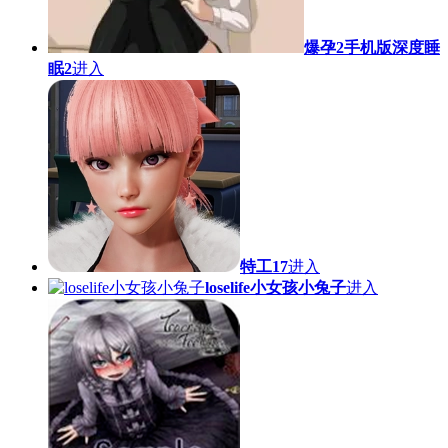
爆孕2手机版深度睡
眠2
进入
特工17
进入
loselife小女孩小兔子
进入