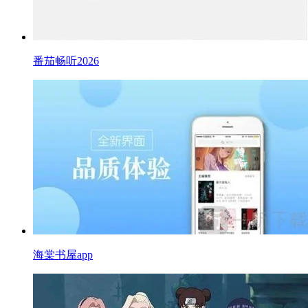
番茄畅听2026
海棠书屋app