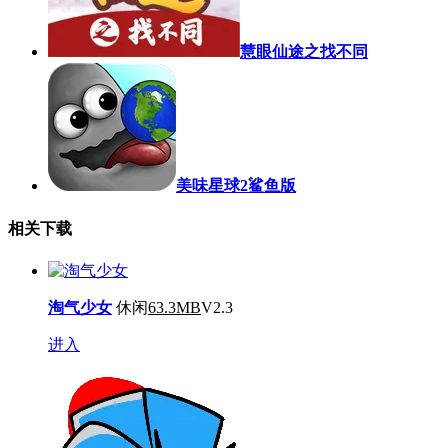
慧眼仙途之找不同
美味星球2鲨鱼版
相关下载
淘气少女
休闲
63.3MB
V2.3
进入