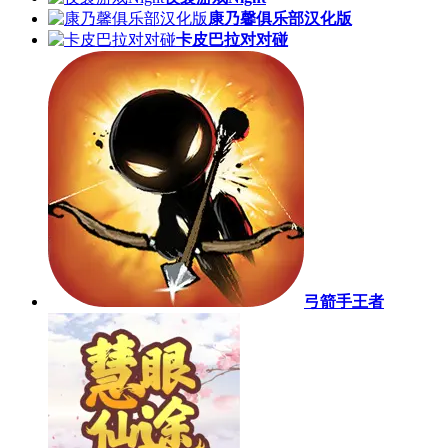
康乃馨俱乐部汉化版
卡皮巴拉对对碰
弓箭手王者