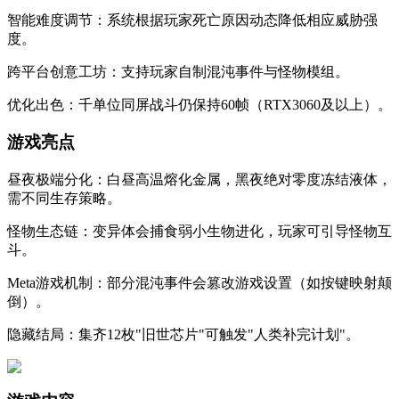
​​智能难度调节​​：系统根据玩家死亡原因动态降低相应威胁强
度。
​​跨平台创意工坊​​：支持玩家自制混沌事件与怪物模组。
​​优化出色​​：千单位同屏战斗仍保持60帧（RTX3060及以上）。
​​游戏亮点​​
​​昼夜极端分化​​：白昼高温熔化金属，黑夜绝对零度冻结液体，
需不同生存策略。
​​怪物生态链​​：变异体会捕食弱小生物进化，玩家可引导怪物互
斗。
​​Meta游戏机制​​：部分混沌事件会篡改游戏设置（如按键映射颠
倒）。
​​隐藏结局​​：集齐12枚"旧世芯片"可触发"人类补完计划"。