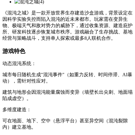
《混沌之城》是一款​​开放世界生存建造沙盒游戏​​，背景设定在
因科学实验失控而陷入混沌的近未来都市。玩家需在变异生
物、极端天气和敌对势力的威胁下，通过收集资源、建造庇护
所、研发科技逐步恢复城市秩序。游戏融合了​​生存挑战、基地
经营与策略战斗​​，支持单人探索或最多8人联机合作。
​​游戏特色​​
​​动态混沌系统​​：
城市每日随机生成"混沌事件"（如重力反转、时间停滞、AI暴
动），需针对性应对。
建筑与地形会因混沌能量腐蚀而变异（墙壁长出尖刺、地面塌
陷成虚空）。
​​多维度建造​​：
可在地面、地下、空中（悬浮平台）甚至异空间（混沌裂隙
内）建立基地。