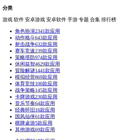
分类
游戏
软件
安卓游戏
安卓软件
手游
专题
合集
排行榜
角色扮演
2341款应用
动作格斗
643款应用
射击战争
632款应用
赛车竞速
239款应用
策略塔防
974款应用
休闲益智
4629款应用
冒险解谜
1441款应用
模拟经营
869款应用
体育竞技
100款应用
战争策略
145款应用
卡牌游戏
230款应用
音乐节奏
64款应用
经典怀旧
16款应用
国风仙侠
61款应用
棋牌桌游
5款应用
其他游戏
69款应用