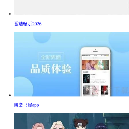
番茄畅听2026
海棠书屋app