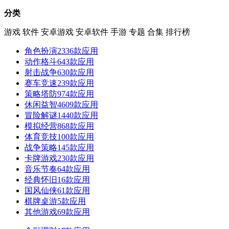
分类
游戏
软件
安卓游戏
安卓软件
手游
专题
合集
排行榜
角色扮演
2336款应用
动作格斗
643款应用
射击战争
630款应用
赛车竞速
239款应用
策略塔防
974款应用
休闲益智
4609款应用
冒险解谜
1440款应用
模拟经营
868款应用
体育竞技
100款应用
战争策略
145款应用
卡牌游戏
230款应用
音乐节奏
64款应用
经典怀旧
16款应用
国风仙侠
61款应用
棋牌桌游
5款应用
其他游戏
69款应用