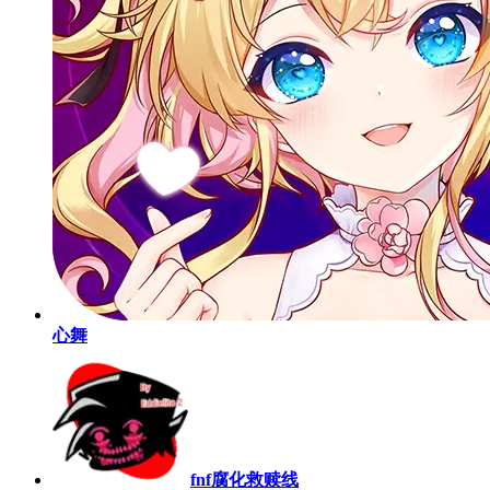
心舞
fnf腐化救赎线