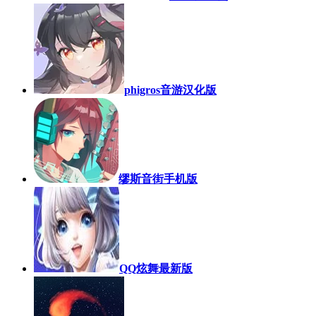
phigros音游汉化版
缪斯音街手机版
QQ炫舞最新版