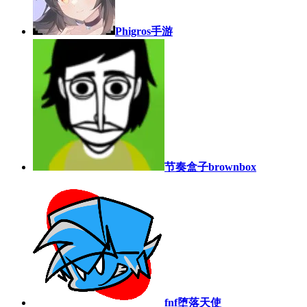
Phigros手游
节奏盒子brownbox
fnf堕落天使