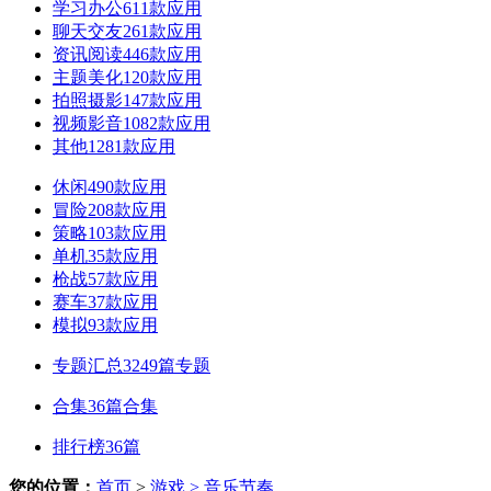
学习办公
611款应用
聊天交友
261款应用
资讯阅读
446款应用
主题美化
120款应用
拍照摄影
147款应用
视频影音
1082款应用
其他
1281款应用
休闲
490款应用
冒险
208款应用
策略
103款应用
单机
35款应用
枪战
57款应用
赛车
37款应用
模拟
93款应用
专题汇总
3249篇专题
合集
36篇合集
排行榜
36篇
您的位置：
首页
>
游戏
> 音乐节奏