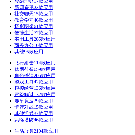
金融理财
17款应用
新闻资讯
23款应用
社交聊天
15款应用
教育学习
46款应用
摄影图像
61款应用
便捷生活
77款应用
实用工具
285款应用
商务办公
10款应用
其他
95款应用
飞行射击
114款应用
休闲益智
659款应用
角色扮演
205款应用
游戏工具
42款应用
模拟经营
136款应用
冒险解谜
132款应用
赛车竞速
29款应用
卡牌对战
15款应用
其他游戏
37款应用
策略塔防
46款应用
生活服务
2194款应用