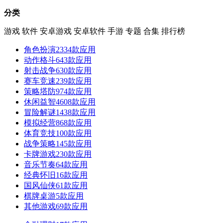
分类
游戏
软件
安卓游戏
安卓软件
手游
专题
合集
排行榜
角色扮演
2334款应用
动作格斗
643款应用
射击战争
630款应用
赛车竞速
239款应用
策略塔防
974款应用
休闲益智
4608款应用
冒险解谜
1438款应用
模拟经营
868款应用
体育竞技
100款应用
战争策略
145款应用
卡牌游戏
230款应用
音乐节奏
64款应用
经典怀旧
16款应用
国风仙侠
61款应用
棋牌桌游
5款应用
其他游戏
69款应用