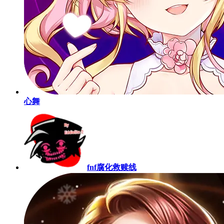
心舞
fnf腐化救赎线