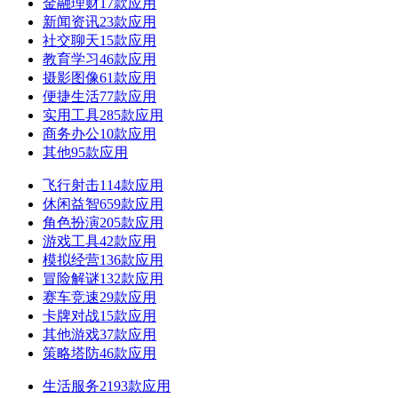
金融理财
17款应用
新闻资讯
23款应用
社交聊天
15款应用
教育学习
46款应用
摄影图像
61款应用
便捷生活
77款应用
实用工具
285款应用
商务办公
10款应用
其他
95款应用
飞行射击
114款应用
休闲益智
659款应用
角色扮演
205款应用
游戏工具
42款应用
模拟经营
136款应用
冒险解谜
132款应用
赛车竞速
29款应用
卡牌对战
15款应用
其他游戏
37款应用
策略塔防
46款应用
生活服务
2193款应用