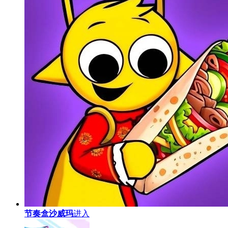
节奏盒沙威玛
进入