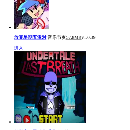
放克星期五派对
音乐节奏
57.8MB
v1.0.39
进入