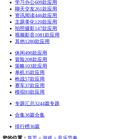
学习办公
609款应用
聊天交友
261款应用
资讯阅读
446款应用
主题美化
120款应用
拍照摄影
147款应用
视频影音
1081款应用
其他
1280款应用
休闲
490款应用
冒险
208款应用
策略
103款应用
单机
35款应用
枪战
57款应用
赛车
37款应用
模拟
93款应用
专题汇总
3244篇专题
合集
36篇合集
排行榜
36篇
您的位置：
首页
>
游戏
> 音乐节奏