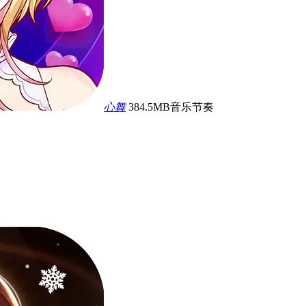
心舞
384.5MB
音乐节奏