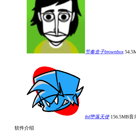
节奏盒子brownbox
54.5
fnf堕落天使
156.5MB
音
软件介绍