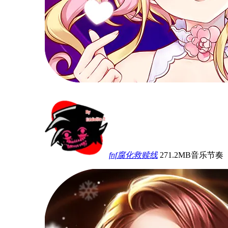
fnf腐化救赎线
271.2MB
音乐节奏